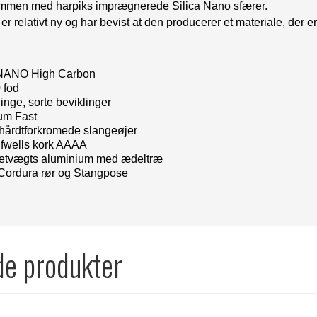
sammen med harpiks imprægnerede Silica Nano sfærer.
r relativt ny og har bevist at den producerer et materiale, der er
 NANO High Carbon
 fod
linge, sorte beviklinger
um Fast
 hårdtforkromede slangeøjer
lfwells kork AAAA
Letvægts aluminium med ædeltræ
Cordura rør og Stangpose
de produkter