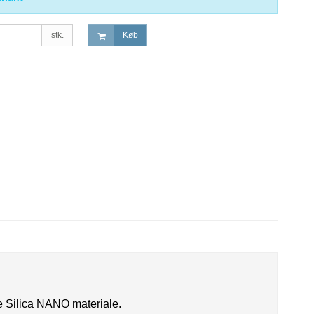
stk.
Køb
e Silica NANO materiale.