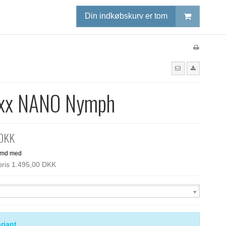
Din indkøbskurv er tom
xx NANO Nymph
 DKK
spris 1.495,00 DKK
riant