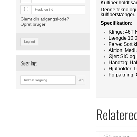
Kulfiber holdt 
Denne teknologi e
Husk log ind
kulfiberstænger.
Glemt din adgangskode?
Specifikation:
Opret bruger
Klinge: 46T
Længde 10.0
Log ind
Farve: Sort k
Aktion: Medi
Øjer: SIC og
Søgning
Håndtag: Ha
Hjulholder: 
Forpakning: 
Søg
Relatere