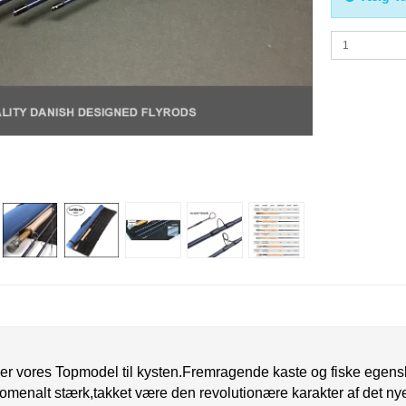
r vores Topmodel til kysten.Fremragende kaste og fiske egens
menalt stærk,takket være den revolutionære karakter af det ny