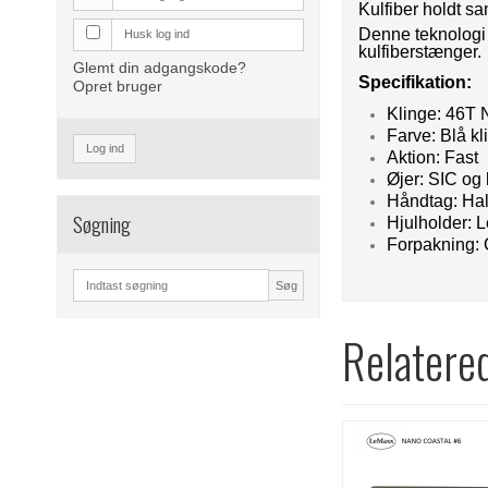
Kulfiber holdt 
Denne teknologi e
Husk log ind
kulfiberstænger.
Glemt din adgangskode?
Specifikation:
Opret bruger
Klinge: 46T
Farve: Blå kl
Log ind
Aktion: Fast
Øjer: SIC og
Håndtag: Hal
Søgning
Hjulholder: 
Forpakning: 
Søg
Relatere