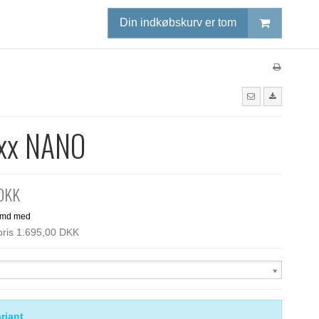
Din indkøbskurv er tom
xx NANO
 DKK
spris 1.695,00 DKK
riant