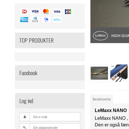
TOP PRODUKTER
Facebook
Log ind
Beskrivelse
LeMaxx NANO
LeMaxx NANO , e
Den er også fæno