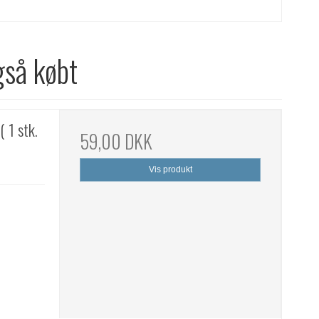
gså købt
 1 stk.
59,00 DKK
Vis produkt