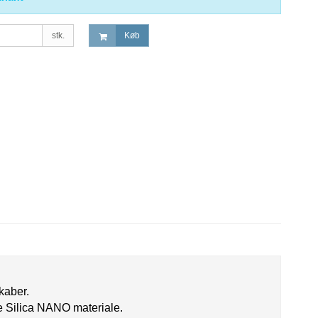
stk.
Køb
kaber.
e Silica NANO materiale.