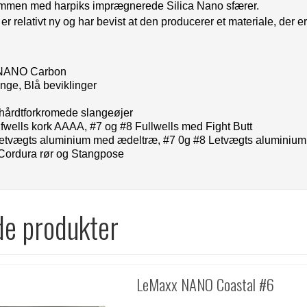
sammen med harpiks imprægnerede Silica Nano sfærer.
r relativt ny og har bevist at den producerer et materiale, der er
 NANO Carbon
inge, Blå beviklinger
 hårdtforkromede slangeøjer
fwells kork AAAA, #7 og #8 Fullwells med Fight Butt
Letvægts aluminium med ædeltræ, #7 0g #8 Letvægts aluminium
Cordura rør og Stangpose
de produkter
LeMaxx NANO Coastal #6