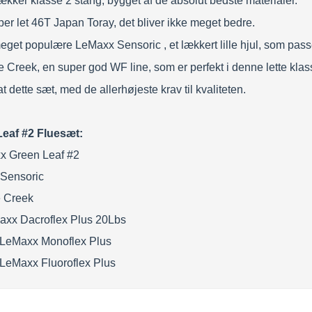
lækker klasse 2 stang, bygget af de absolut bedste materialer.
per let 46T Japan Toray, det bliver ikke meget bedre.
eget populære LeMaxx Sensoric , et lækkert lille hjul, som passe
e Creek, en super god WF line, som er perfekt i denne lette klas
dette sæt, med de allerhøjeste krav til kvaliteten.
eaf #2 Fluesæt:
x Green Leaf #2
 Sensoric
e Creek
axx Dacroflex Plus 20Lbs
. LeMaxx Monoflex Plus
. LeMaxx Fluoroflex Plus