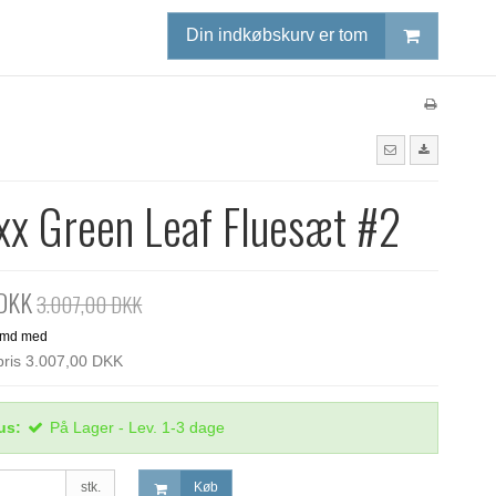
Din indkøbskurv er tom
x Green Leaf Fluesæt #2
 DKK
3.007,00 DKK
spris 3.007,00 DKK
us:
På Lager - Lev. 1-3 dage
stk.
Køb