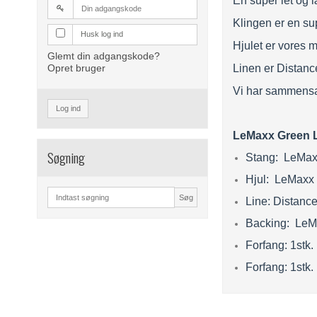
En super let og 
Klingen er en su
Husk log ind
Hjulet er vores m
Glemt din adgangskode?
Opret bruger
Linen er Distanc
Vi har sammensat 
Log ind
LeMaxx Green L
Søgning
Stang: LeMax
Hjul: LeMaxx
Søg
Line: Distanc
Backing: LeM
Forfang: 1stk
Forfang: 1stk