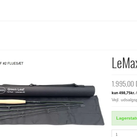
LeMax
1.995,00
Vejl. udsalg
Lagerstat