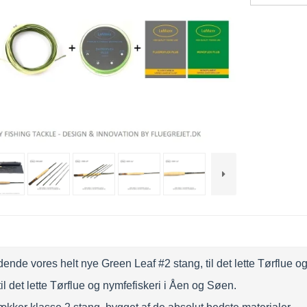
nde vores helt nye Green Leaf #2 stang, til det lette Tørflue og
il det lette Tørflue og nymfefiskeri i Åen og Søen.